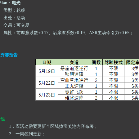
Sian・电光
类型：
轮毂
出处：
活动
交易
：
可交易
属性：前摩擦系数
+0.17
、
后摩擦系数
+0.19
、
ASR主动牵引力+0.65；
新秀赛预告
其他
1．
应活动需要更新全区域掉宝奖池内容布署；
2．
一周签到更新；