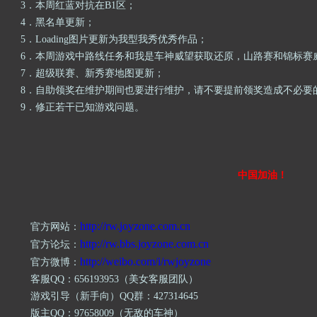
3．
本周红蓝对抗在
B1区；
4．
黑名单更新；
5．
Loading图片更新为我型我秀优秀作品；
6．
本周游戏中路线任务和我是车神威望获取还原，山路赛和锦标赛
7．
超级联赛、新秀赛地图更新；
8．
自助领奖在维护期间也要进行维护，请不要提前领奖造成不必要
9．
修正若干已知游戏问题。
中国加油！
http://rw.joyzone.com.cn
官方网站：
http://rw.bbs.joyzone.com.cn
官方论坛：
http://weibo.com/i/rwjoyzone
官方微博：
客服
QQ：
656193953
（美女客服团队）
游戏引导（新手向）
QQ群：
427314645
版主
QQ：
97658009
（无敌的车神）