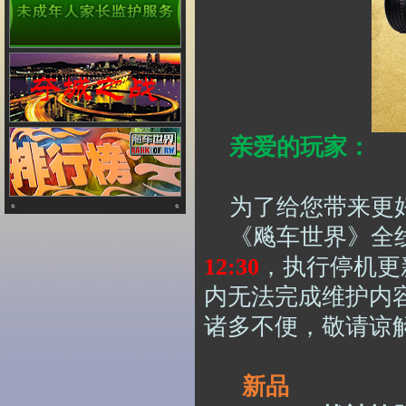
亲爱的玩家：
为了给您带来更
《飚车世界》全
1
2
:30
，执行停机更
内无法完成维护内
诸多不便，敬请谅
新品