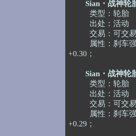
Sian・战神轮
类型：
轮胎
出处：
活动
交易
：
可交
属性：刹车
+0.30；
Sian・战神轮
类型：
轮胎
出处：
活动
交易
：
可交
属性：刹车
+0.29；