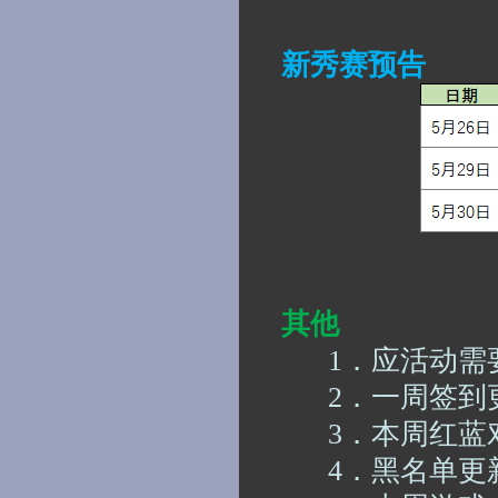
新秀赛预告
其他
1．
应活动需
2．
一周签到
3．
本周红蓝
4．
黑名单更