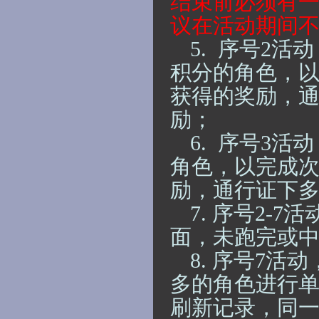
结束前必须有
议在活动期间
5.
序号
2活
积分的角色，
获得的奖励，
励；
6.
序号
3活
角色，以完成
励，通行证下
7.
序号
2-
7
活
面，未跑完或
8.
序号
7
活动
多的角色进行
刷新记录，同