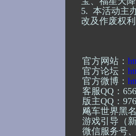
宝、福星天降
5. 本活动
改及作废权利
官方网站：
ht
官方论坛：
ht
官方微博：
ht
客服
QQ：65
版主
QQ：97
飚车世界黑
游戏引导（
微信服务号