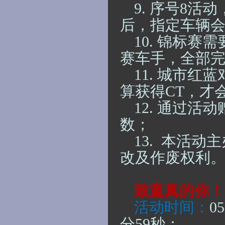
9.
序号
8
活动
后，指定车辆
10.
锦标赛需
赛车手，全部
11.
城市红蓝
算获得CT，才
12.
通过活动
数；
13.
本活动主
改及作废权利
致童真的你！
活动时间：
0
分59秒
；