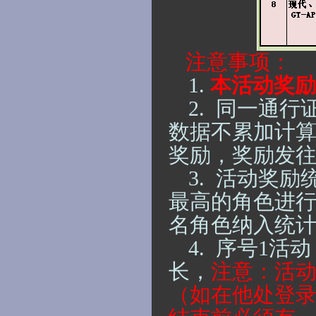
注意事项：
1.
本活动奖励
2.
同一通行
数据不累加计
奖励
，
奖励发
3.
活动奖励
最高的角色进
名角色纳入统
4.
序号
1活
长，
注意：活
（如在他处登